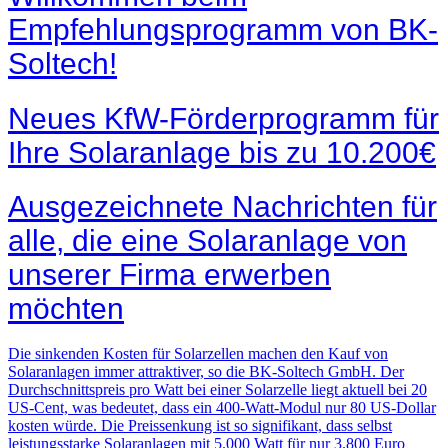
Empfehlungsprogramm von BK-
Soltech!
Neues KfW-Förderprogramm für
Ihre Solaranlage bis zu 10.200€
Ausgezeichnete Nachrichten für
alle, die eine Solaranlage von
unserer Firma erwerben
möchten
Die sinkenden Kosten für Solarzellen machen den Kauf von
Solaranlagen immer attraktiver, so die BK-Soltech GmbH. Der
Durchschnittspreis pro Watt bei einer Solarzelle liegt aktuell bei 20
US-Cent, was bedeutet, dass ein 400-Watt-Modul nur 80 US-Dollar
kosten würde. Die Preissenkung ist so signifikant, dass selbst
leistungsstarke Solaranlagen mit 5.000 Watt für nur 3.800 Euro