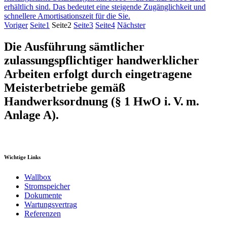
erhältlich sind. Das bedeutet eine steigende Zugänglichkeit und
schnellere Amortisationszeit für die Sie.
Voriger
Seite
1
Seite
2
Seite
3
Seite
4
Nächster
Die Ausführung sämtlicher
zulassungspflichtiger handwerklicher
Arbeiten erfolgt durch eingetragene
Meisterbetriebe gemäß
Handwerksordnung (§ 1 HwO i. V. m.
Anlage A).
Wichtige Links
Wallbox
Stromspeicher
Dokumente
Wartungsvertrag
Referenzen