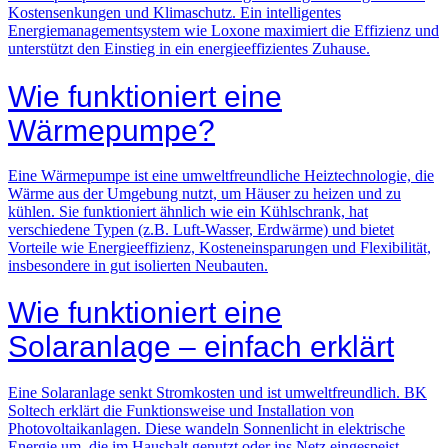
Kostensenkungen und Klimaschutz. Ein intelligentes
Energiemanagementsystem wie Loxone maximiert die Effizienz und
unterstützt den Einstieg in ein energieeffizientes Zuhause.
Wie funktioniert eine
Wärmepumpe?
Eine Wärmepumpe ist eine umweltfreundliche Heiztechnologie, die
Wärme aus der Umgebung nutzt, um Häuser zu heizen und zu
kühlen. Sie funktioniert ähnlich wie ein Kühlschrank, hat
verschiedene Typen (z.B. Luft-Wasser, Erdwärme) und bietet
Vorteile wie Energieeffizienz, Kosteneinsparungen und Flexibilität,
insbesondere in gut isolierten Neubauten.
Wie funktioniert eine
Solaranlage – einfach erklärt
Eine Solaranlage senkt Stromkosten und ist umweltfreundlich. BK
Soltech erklärt die Funktionsweise und Installation von
Photovoltaikanlagen. Diese wandeln Sonnenlicht in elektrische
Energie um, die im Haushalt genutzt oder ins Netz eingespeist