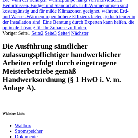
Bedürfnissen, Budget und Standort ab. Luft-Wärmepumpen sind
kostengünstig und für milde Klimazonen geeignet, während Erd-
und Wasser-Wärmepumpen höhere Effizienz bieten, jedoch teurer in
der Installation sind. Eine Beratung durch Experten kann helfen, die
optimale Lösung für Ihr Zuhause zu finden.
Voriger
Seite
1
Seite
2
Seite
3
Seite
4
Nächster
Die Ausführung sämtlicher
zulassungspflichtiger handwerklicher
Arbeiten erfolgt durch eingetragene
Meisterbetriebe gemäß
Handwerksordnung (§ 1 HwO i. V. m.
Anlage A).
Wichtige Links
Wallbox
Stromspeicher
Dokumente