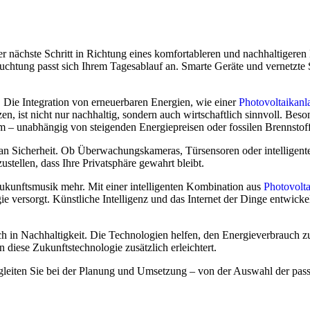
der nächste Schritt in Richtung eines komfortableren und nachhaltigeren
euchtung passt sich Ihrem Tagesablauf an. Smarte Geräte und vernetzte 
 Die Integration von erneuerbaren Energien, wie einer
Photovoltaikanl
n, ist nicht nur nachhaltig, sondern auch wirtschaftlich sinnvoll. Beso
rom – unabhängig von steigenden Energiepreisen oder fossilen Brennstof
 an Sicherheit. Ob Überwachungskameras, Türsensoren oder intelligen
stellen, dass Ihre Privatsphäre gewahrt bleibt.
Zukunftsmusik mehr. Mit einer intelligenten Kombination aus
Photovolt
ie versorgt. Künstliche Intelligenz und das Internet der Dinge entwickel
uch in Nachhaltigkeit. Die Technologien helfen, den Energieverbrauch z
n diese Zukunftstechnologie zusätzlich erleichtert.
egleiten Sie bei der Planung und Umsetzung – von der Auswahl der pass