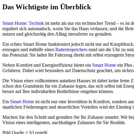
Das Wichtigste im Überblick
Smart Home: Technik
ist mehr als nur ein technischer Trend – es ist 
reguliert sich automatisch, wenn Sie das Haus verlassen, und die Bel
nutzen und gleichzeitig den Alltag stressfreier zu gestalten.
Ein echtes Smart Home funktioniert jedoch nicht nur auf Knopfdruck.
erzeugen und mithilfe eines
Batteriespeichers
rund um die Uhr zu nutze
das Potenzial: Sie laden Ihr Fahrzeug direkt mit selbst erzeugtem St
Neben Komfort und Energieeffizienz bietet ein
Smart Home
ein Plus
Gefahren. Dabei wird besonders auf Datenschutz geachtet, um sicherzu
Die Vision eines vollkommen autarken Hauses ist dabei keine ferne 
schon den Grundstein für ein Zuhause legen, das sich selbst mit Energ
besser auf Ihre individuellen Bedürfnisse eingehen können.
Ein
Smart Home
ist nicht nur eine Investition in Komfort, sondern a
staatlichen Förderungen und steuerlichen Vorteilen wird der Einstieg i
Machen Sie den Schritt und gestalten Sie Ihr Zuhause smarter. Wir b
Vision eines intelligenten, nachhaltigen Zuhauses für Sie Realität.
Bild Quelle // AI erstellt