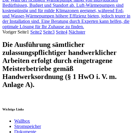
Bedürfnissen, Budget und Standort ab. Luft-Wärmepumpen sind
kostengünstig und für milde Klimazonen geeignet, während Erd-
und Wasser-Wärmepumpen höhere Effizienz bieten, jedoch teurer in
der Installation sind. Eine Beratung durch Experten kann helfen, die
optimale Lösung für Ihr Zuhause zu finden.
Voriger
Seite
1
Seite
2
Seite
3
Seite
4
Nächster
Die Ausführung sämtlicher
zulassungspflichtiger handwerklicher
Arbeiten erfolgt durch eingetragene
Meisterbetriebe gemäß
Handwerksordnung (§ 1 HwO i. V. m.
Anlage A).
Wichtige Links
Wallbox
Stromspeicher
Dokumente