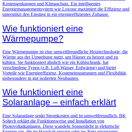
Kostensenkungen und Klimaschutz. Ein intelligentes
Energiemanagementsystem wie Loxone maximiert die Effizienz und
unterstützt den Einstieg in ein energieeffizientes Zuhause.
Wie funktioniert eine
Wärmepumpe?
Eine Wärmepumpe ist eine umweltfreundliche Heiztechnologie, die
Wärme aus der Umgebung nutzt, um Häuser zu heizen und zu
kühlen. Sie funktioniert ähnlich wie ein Kühlschrank, hat
verschiedene Typen (z.B. Luft-Wasser, Erdwärme) und bietet
Vorteile wie Energieeffizienz, Kosteneinsparungen und Flexibilität,
insbesondere in gut isolierten Neubauten.
Wie funktioniert eine
Solaranlage – einfach erklärt
Eine Solaranlage senkt Stromkosten und ist umweltfreundlich. BK
Soltech erklärt die Funktionsweise und Installation von
Photovoltaikanlagen. Diese wandeln Sonnenlicht in elektrische
Energie um, die im Haushalt genutzt oder ins Netz eingespeist