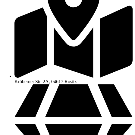
Kröberner Str. 2A, 04617 Rositz